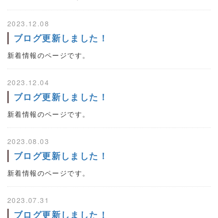
2023.12.08
ブログ更新しました！
新着情報のページです。
2023.12.04
ブログ更新しました！
新着情報のページです。
2023.08.03
ブログ更新しました！
新着情報のページです。
2023.07.31
ブログ更新しました！