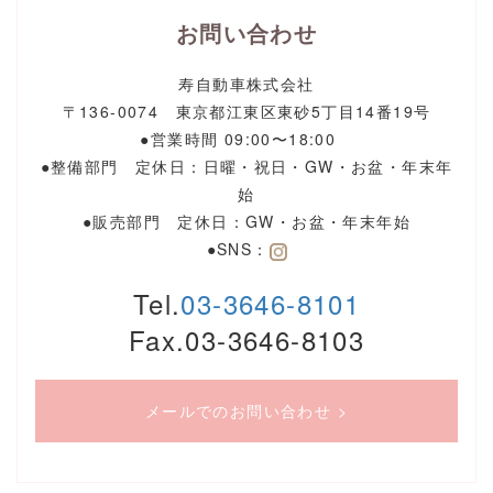
お問い合わせ
寿自動車株式会社
〒136-0074 東京都江東区東砂5丁目14番19号
●営業時間 09:00〜18:00
●整備部門 定休日：日曜・祝日・GW・お盆・年末年
始
●販売
部門 定休日：GW・お盆・年末年始
●SNS：
Tel.
03-3646-8101
Fax.03-3646-8103
メールでのお問い合わせ >