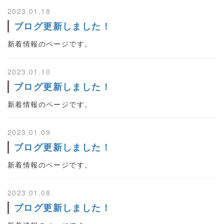
2023.01.18
ブログ更新しました！
新着情報のページです。
2023.01.10
ブログ更新しました！
新着情報のページです。
2023.01.09
ブログ更新しました！
新着情報のページです。
2023.01.08
ブログ更新しました！