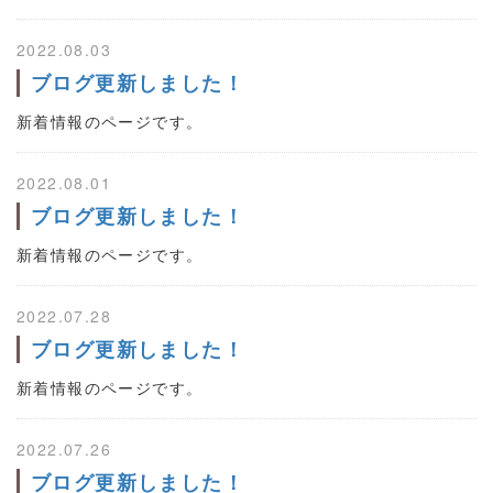
2022.08.03
ブログ更新しました！
新着情報のページです。
2022.08.01
ブログ更新しました！
新着情報のページです。
2022.07.28
ブログ更新しました！
新着情報のページです。
2022.07.26
ブログ更新しました！