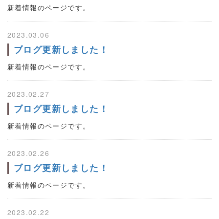
新着情報のページです。
2023.03.06
ブログ更新しました！
新着情報のページです。
2023.02.27
ブログ更新しました！
新着情報のページです。
2023.02.26
ブログ更新しました！
新着情報のページです。
2023.02.22