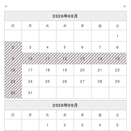
«
»
2026年08月
日
月
火
水
木
金
土
1
2
3
4
5
6
7
8
9
10
11
12
13
14
15
16
17
18
19
20
21
22
23
24
25
26
27
28
29
30
31
2026年09月
日
月
火
水
木
金
土
1
2
3
4
5