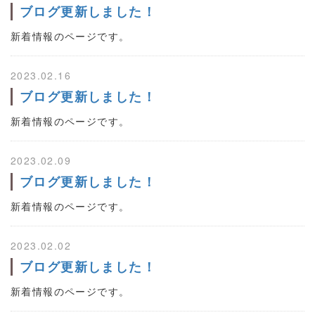
ブログ更新しました！
新着情報のページです。
2023.02.16
ブログ更新しました！
新着情報のページです。
2023.02.09
ブログ更新しました！
新着情報のページです。
2023.02.02
ブログ更新しました！
新着情報のページです。