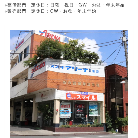
※整備部門 定休日：日曜・祝日・GW・お盆・年末年始
※販売部門 定休日：GW・お盆・年末年始