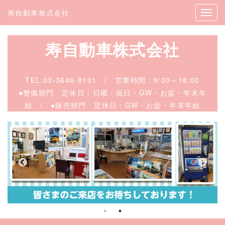
寿自動車株式会社
寿自動車株式会社
TEL:
03-3646-8101
/
営業時間：9:00～18:00
●整備部門 定休日：日曜・祝日・GW・お盆・年末年
始 / ●販売
部門 定休日：GW・お盆・年末年始